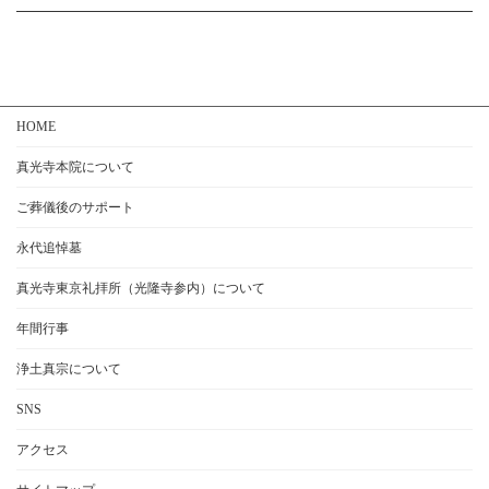
HOME
真光寺本院について
ご葬儀後のサポート
永代追悼墓
真光寺東京礼拝所（光隆寺参内）について
年間行事
浄土真宗について
SNS
アクセス