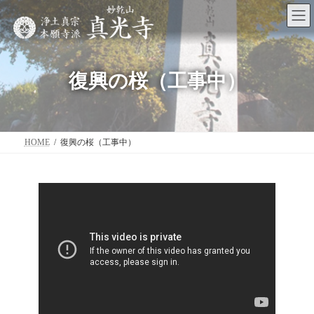
コ
ナ
ン
ビ
テ
ゲ
ン
ー
ツ
シ
へ
ョ
復興の桜（工事中）
ス
ン
キ
に
ッ
移
プ
動
HOME
復興の桜（工事中）