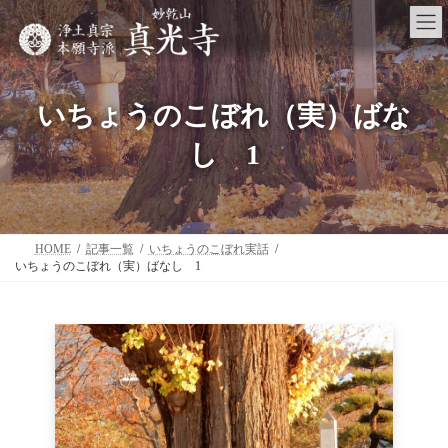
コ
ナ
ン
ビ
テ
ゲ
ン
ー
ツ
シ
へ
ョ
いちょうのこぼれ（実）ばな
ス
ン
キ
に
し 1
ッ
移
プ
動
HOME
記事一覧
いちょうのこぼれ実話
いちょうのこぼれ（実）ばなし 1