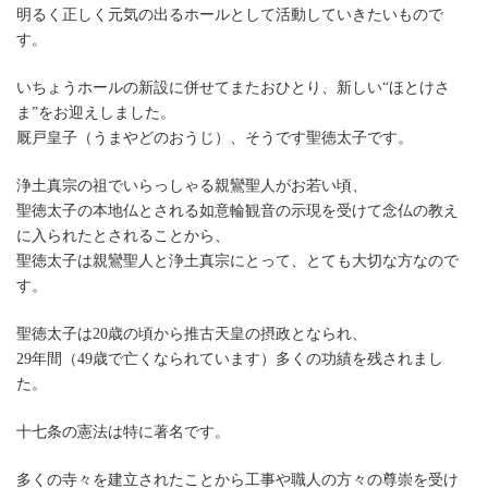
明るく正しく元気の出るホールとして活動していきたいもので
す。
いちょうホールの新設に併せてまたおひとり、新しい“ほとけさ
ま”をお迎えしました。
厩戸皇子（うまやどのおうじ）、そうです聖徳太子です。
浄土真宗の祖でいらっしゃる親鸞聖人がお若い頃、
聖徳太子の本地仏とされる如意輪観音の示現を受けて念仏の教え
に入られたとされることから、
聖徳太子は親鸞聖人と浄土真宗にとって、とても大切な方なので
す。
聖徳太子は20歳の頃から推古天皇の摂政となられ、
29年間（49歳で亡くなられています）多くの功績を残されまし
た。
十七条の憲法は特に著名です。
多くの寺々を建立されたことから工事や職人の方々の尊崇を受け