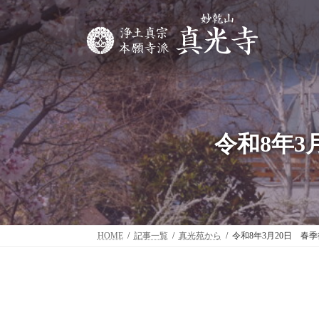
コ
ナ
ン
ビ
テ
ゲ
ン
ー
ツ
シ
へ
ョ
ス
ン
キ
に
ッ
移
令和8年
プ
動
HOME
記事一覧
真光苑から
令和8年3月20日 春