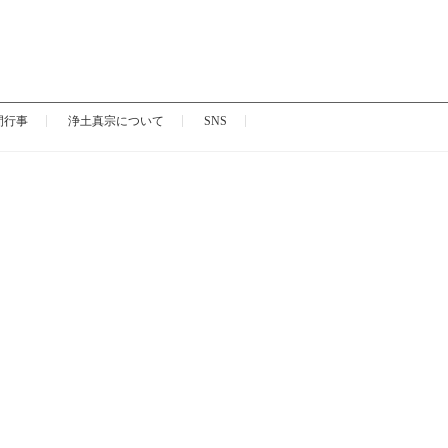
間行事
浄土真宗について
SNS