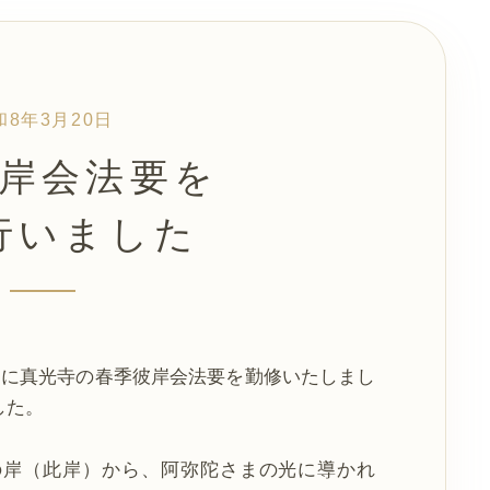
和8年3月20日
岸会法要を
行いました
日に真光寺の春季彼岸会法要を勤修いたしまし
した。
の岸（此岸）から、阿弥陀さまの光に導かれ