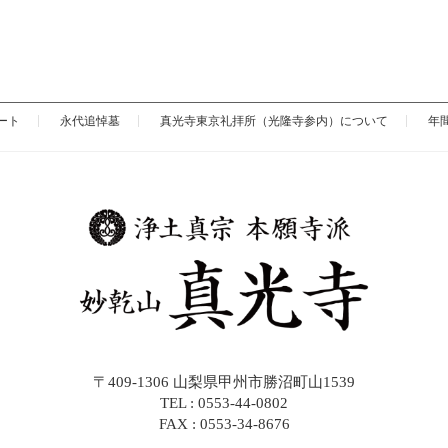
ート
永代追悼墓
真光寺東京礼拝所（光隆寺参内）について
年
〒409-1306 山梨県甲州市勝沼町山1539
TEL : 0553-44-0802
FAX : 0553-34-8676