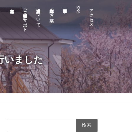
E
ご葬儀後のサポート
浄土真宗について
真光寺のお墓
SNS
アクセス
行いました
検
索: